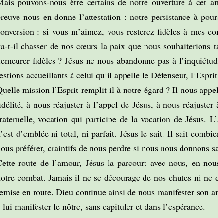
Mais pouvons-nous être certains de notre ouverture à cet 
preuve nous en donne l’attestation : notre persistance à pou
conversion : si vous m’aimez, vous resterez fidèles à mes c
va-t-il chasser de nos cœurs la paix que nous souhaiterions t
demeurer fidèles ? Jésus ne nous abandonne pas à l’inquiétud
estions accueillants à celui qu’il appelle le Défenseur, l’Esprit
uelle mission l’Esprit remplit-il à notre égard ? Il nous appe
idélité, à nous réajuster à l’appel de Jésus, à nous réajuster
fraternelle, vocation qui participe de la vocation de Jésus. 
’est d’emblée ni total, ni parfait. Jésus le sait. Il sait combi
nous préférer, craintifs de nous perdre si nous nous donnons 
Cette route de l’amour, Jésus la parcourt avec nous, en nous
notre combat. Jamais il ne se décourage de nos chutes ni ne 
remise en route. Dieu continue ainsi de nous manifester son 
 lui manifester le nôtre, sans capituler et dans l’espérance.