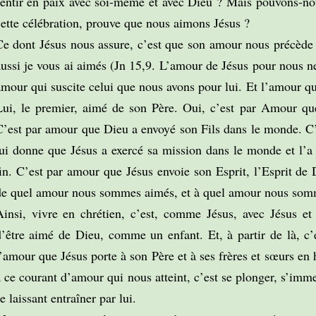
sentir en paix avec soi-même et avec Dieu ? Mais pouvons-nou
cette célébration, prouve que nous aimons Jésus ?
Ce dont Jésus nous assure, c’est que son amour nous précède
aussi je vous ai aimés (Jn 15,9. L’amour de Jésus pour nous ne
mour qui suscite celui que nous avons pour lui. Et l’amour qu
Lui, le premier, aimé de son Père. Oui, c’est par Amour qu
C’est par amour que Dieu a envoyé son Fils dans le monde. C
lui donne que Jésus a exercé sa mission dans le monde et l’a
fin. C’est par amour que Jésus envoie son Esprit, l’Esprit de 
de quel amour nous sommes aimés, et à quel amour nous som
Ainsi, vivre en chrétien, c’est, comme Jésus, avec Jésus et
d’être aimé de Dieu, comme un enfant. Et, à partir de là, c
’amour que Jésus porte à son Père et à ses frères et sœurs en 
 ce courant d’amour qui nous atteint, c’est se plonger, s’imme
e laissant entraîner par lui.