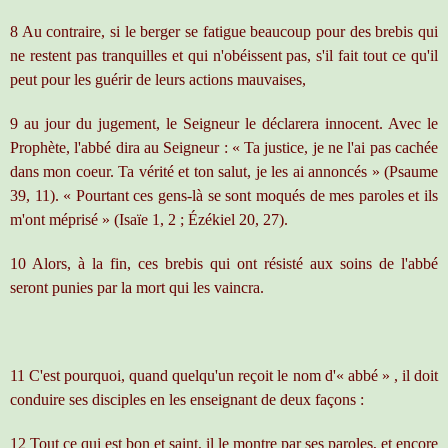
8 Au contraire, si le berger se fatigue beaucoup pour des brebis qui
ne restent pas tranquilles et qui n'obéissent pas, s'il fait tout ce qu'il
peut pour les guérir de leurs actions mauvaises,
9 au jour du jugement, le Seigneur le déclarera innocent. Avec le
Prophète, l'abbé dira au Seigneur : « Ta justice, je ne l'ai pas cachée
dans mon coeur. Ta vérité et ton salut, je les ai annoncés » (Psaume
39, 11). « Pourtant ces gens-là se sont moqués de mes paroles et ils
m'ont méprisé » (Isaïe 1, 2 ; Ézékiel 20, 27).
10 Alors, à la fin, ces brebis qui ont résisté aux soins de l'abbé
seront punies par la mort qui les vaincra.
11 C'est pourquoi, quand quelqu'un reçoit le nom d'« abbé » , il doit
conduire ses disciples en les enseignant de deux façons :
12 Tout ce qui est bon et saint, il le montre par ses paroles, et encore