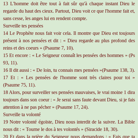
13 L'homme doit être tout à fait sûr qu'à chaque instant Dieu le
regarde du haut des cieux. Partout, Dieu voit ce que l'homme fait et,
sans cesse, les anges lui en rendent compte.
Surveille tes pensées
14 Le Prophète nous fait voir cela. Il montre que Dieu est toujours
présent à nos pensées et dit : « Dieu regarde au plus profond des
reins et des coeurs » (Psaume 7, 10).
15 Et encore : « Le Seigneur connaît les pensées des hommes » (Ps
93, 11).
16 Il dit aussi : « De loin, tu connais mes pensées »(Psaume 138, 3).
17 Et : « Les pensées de l'homme sont très claires pour toi »
(Psaume 75, 11).
18 Alors, pour surveiller ses pensées mauvaises, le vrai moine 1 dira
toujours dans son coeur : « Je serai sans faute devant Dieu, si je fais
attention à ne pas pécher » (Psaume 17, 24).
Surveille ta volonté
19 Notre volonté égoïste, Dieu nous interdit de la suivre. La Bible
nous dit : « Tourne le dos à tes volontés » (Siracide 18, 30).
20 Et dans la prière du Seigneur nous demandons : « Fais que ta